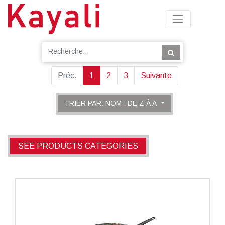
Préc.
1
2
3
Suivante
TRIER PAR: NOM : DE Z À A
SEE PRODUCTS CATEGORIES