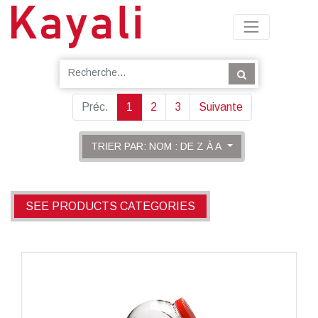
Préc.
1
2
3
Suivante
TRIER PAR: NOM : DE Z À A
SEE PRODUCTS CATEGORIES